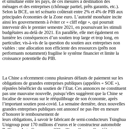
et simultané entre les pays, de ces mesures à destination des
ménages et des entreprises (chômage partiel, prêts garantis, etc.).
Selon la BCE, un tel scénario coûterait entre 2% et 4% de PIB aux
principales économies de la Zone euro. L’autorité monétaire incite
ainsi les gouvernements à éviter ce « cliff edge », qui pourrait
intervenir dès le premier semestre 2021, en poursuivant les stimuli
budgétaires au-delà de 2021. En parallèle, elle met également en
lumière les conséquences d’un soutien trop large et trop long, en
particulier, vis-à-vis de la question du soutien aux entreprises non
viables : une allocation non efficiente des ressources (prêts non
performants notamment) fragilise le système financier et limite la
croissance potentielle du PIB.
La Chine a récemment connu plusieurs défauts de paiement sur les
obligations de grandes entreprises publiques (appelées « SOE »),
réputées bénéficier du soutien de l’Etat. Ces annonces ne constituent
pas une mauvaise nouvelle, puisqu’elles suggèrent que la Chine se
focalise de nouveau sur le rééquilibrage de son économie, après
l’important soutien post-covid. La semaine dernière, deux nouvelles
grandes entreprises publiques ont annoncé ne pas être en mesure
d’honorer le remboursement de
leurs obligations, à savoir le fabricant de semi-conducteurs Tsinghua
Unigroup pour 170 millions d’euros et le constructeur automobile