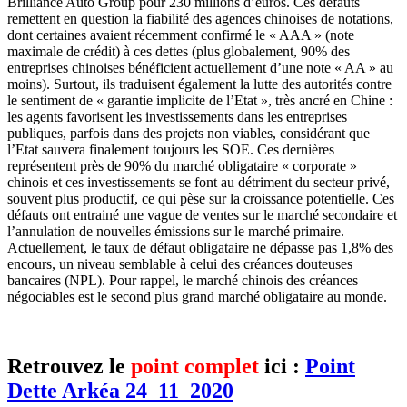
Brilliance Auto Group pour 230 millions d’euros. Ces défauts
remettent en question la fiabilité des agences chinoises de notations,
dont certaines avaient récemment confirmé le « AAA » (note
maximale de crédit) à ces dettes (plus globalement, 90% des
entreprises chinoises bénéficient actuellement d’une note « AA » au
moins). Surtout, ils traduisent également la lutte des autorités contre
le sentiment de « garantie implicite de l’Etat », très ancré en Chine :
les agents favorisent les investissements dans les entreprises
publiques, parfois dans des projets non viables, considérant que
l’Etat sauvera finalement toujours les SOE. Ces dernières
représentent près de 90% du marché obligataire « corporate »
chinois et ces investissements se font au détriment du secteur privé,
souvent plus productif, ce qui pèse sur la croissance potentielle. Ces
défauts ont entrainé une vague de ventes sur le marché secondaire et
l’annulation de nouvelles émissions sur le marché primaire.
Actuellement, le taux de défaut obligataire ne dépasse pas 1,8% des
encours, un niveau semblable à celui des créances douteuses
bancaires (NPL). Pour rappel, le marché chinois des créances
négociables est le second plus grand marché obligataire au monde.
Retrouvez le
point complet
ici :
Point
Dette Arkéa 24_11_2020