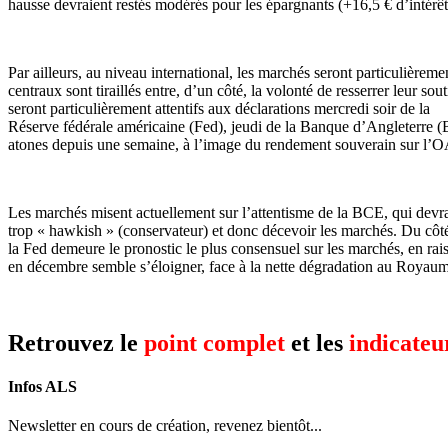
hausse devraient restés modérés pour les épargnants (+16,5 € d’intérê
Par ailleurs, au niveau international, les marchés seront particulière
centraux sont tiraillés entre, d’un côté, la volonté de resserrer leur sout
seront particulièrement attentifs aux déclarations mercredi soir de la
Réserve fédérale américaine (Fed), jeudi de la Banque d’Angleterre (
atones depuis une semaine, à l’image du rendement souverain sur l’OAT
Les marchés misent actuellement sur l’attentisme de la BCE, qui devrait
trop « hawkish » (conservateur) et donc décevoir les marchés. Du côt
la Fed demeure le pronostic le plus consensuel sur les marchés, en ra
en décembre semble s’éloigner, face à la nette dégradation au Royaum
Retrouvez le
point complet
et les
indicateu
Infos
ALS
Newsletter en cours de création, revenez bientôt...