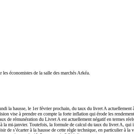
 les économistes de la salle des marchés Arkéa.
 la hausse, le 1er février prochain, du taux du livret A actuellement à
ision vise à prendre en compte la forte inflation qui érode les rendement
aux de rémunération du Livret A est actuellement négatif en termes rée
la mi-janvier. Toutefois, la formule de calcul du taux du livret A, qui i
de s’écarter à la hausse de cette règle technique, en particulier à la vei