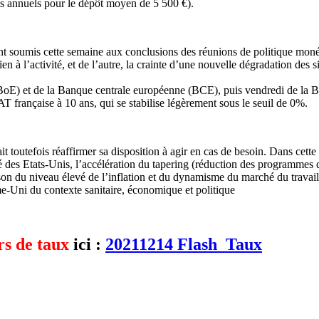
ts annuels pour le dépôt moyen de 5 500 €).
ment soumis cette semaine aux conclusions des réunions de politique moné
ien à l’activité, et de l’autre, la crainte d’une nouvelle dégradation des si
BoE) et de la Banque centrale européenne (BCE), puis vendredi de la Ba
 française à 10 ans, qui se stabilise légèrement sous le seuil de 0%.
 toutefois réaffirmer sa disposition à agir en cas de besoin. Dans cette 
é des Etats-Unis, l’accélération du tapering (réduction des programmes
ison du niveau élevé de l’inflation et du dynamisme du marché du travai
e-Uni du contexte sanitaire, économique et politique
rs de taux
ici :
20211214 Flash_Taux